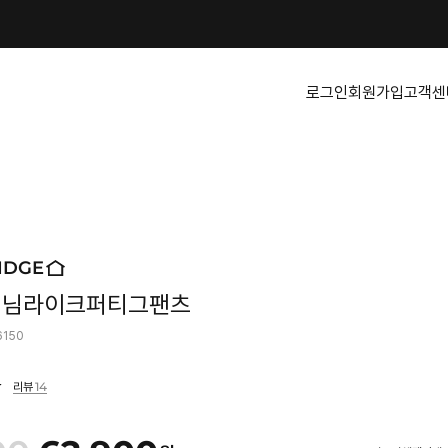
로그인
회원가입
고객센
IDGE
데님라이크퍼티그팬츠
6150
14
리뷰