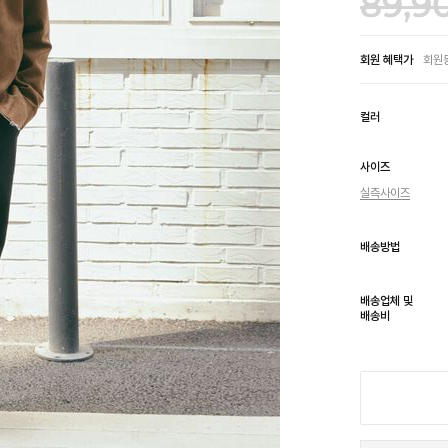
89,9
회원 혜택가
회원
정가
컬러
판매가
사이즈
비회원가
실측사이즈
회원가
배송방법
TBH SHOP 등
배송업체 및
배송비