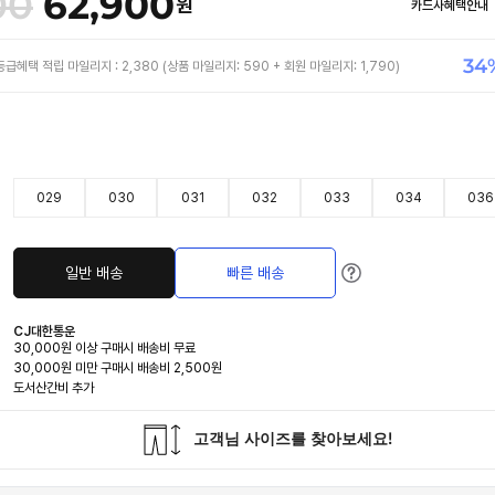
00
62,900
원
카드사혜택안내
34
등급혜택 적립 마일리지 :
2,380
(
상품 마일리지:
590
+ 회원 마일리지:
1,790
)
029
030
031
032
033
034
036
회원혜
일반 배송
빠른 배송
급별 회원할인가
FRIEN
FAMIL
CJ대한통운
MANIA
30,000원 이상 구매시 배송비 무료
STAR
30,000원 미만 구매시 배송비 2,500원
도서산간비 추가