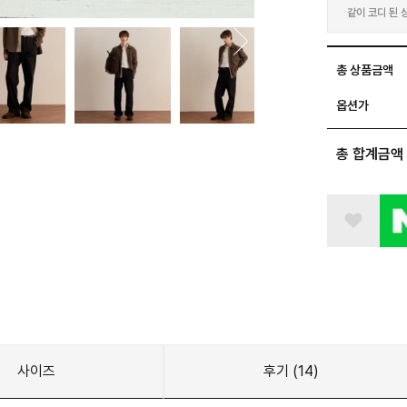
같이 코디 된 
불러오는 중입니
총 상품금액
옵션가
총 합계금액
사이즈
후기
(14)