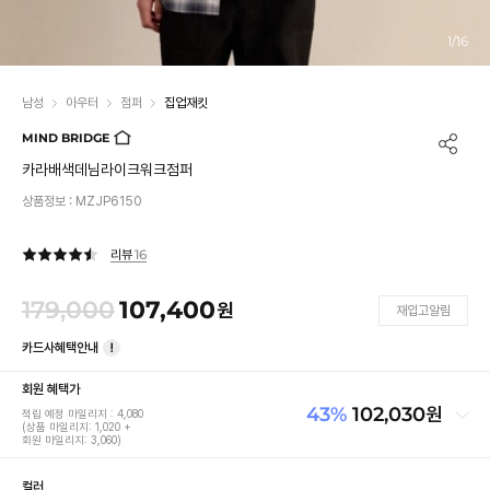
1
/
16
남성
아우터
점퍼
집업재킷
MIND BRIDGE
카라배색데님라이크워크점퍼
상품정보 :
MZJP6150
16
리뷰
179,000
107,400
원
재입고알림
카드사혜택안내
회원 혜택가
43
%
102,030
원
적립 예정 마일리지 :
4,080
(상품 마일리지:
1,020
+
회원 마일리지:
3,060
)
179,000
정가
컬러