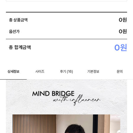
0
원
총 상품금액
0
원
옵션가
0
원
총 합계금액
상세정보
사이즈
후기
(16)
기본정보
문의