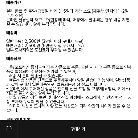
배송기간
결제 완료 후 주말/공휴일 제외 3~5일의 기간 소요 (제주/산간지역 1~2일
추가 소요)
온라인 물류센터 재고 보유현황에 따라, 매장에서 발송되는 경우 배송 지연
될 수 있습니다. 양해 부탁드립니다.
배송비
일반배송 : 2,500원 (3만원 이상 구매시 무료)
빠른배송 : 2,500원 (5만원 이상 구매시 무료)
일부 도서지역은 도선료가 부과될 수 있습니다.
배송정보
- 온/오프라인 동시 판매되는 상품으로 주문, 교환 시 재고 부족 등으로 인해
품절 발생되어 주문취소 처리될 수 있으며,
배송 시 분리 발송될 수 있습니다.
- 빠른배송 상품은 단독으로 주문해주셔야 당일 발송이 가능하며, 일반상품
과 같이 구매시 일반배송으로 발송되는점 점 참고 바랍니다.
- 온라인에서 구매하신 상품은 별도의 선물 포장 및 포장재(쇼핑백, 케이스)
지급은 불가하오니 양해 부탁드립니다.
- 이월 상품의 경우 보관 및 매장 진열 과정에서 스크래치, 약간의 변색, 포
장 부자재 누락이 있을 수 있습니다.
- 이미지 색상은 모니터 사양 또는 해상도에 따라 약간의 차이가 있을 수 있
습니다.
교환 안내 기본
구매하기
교환/반품 신청
단순 변심 등 구매자 귀책인 경우 상품 수령 후 7일 이내