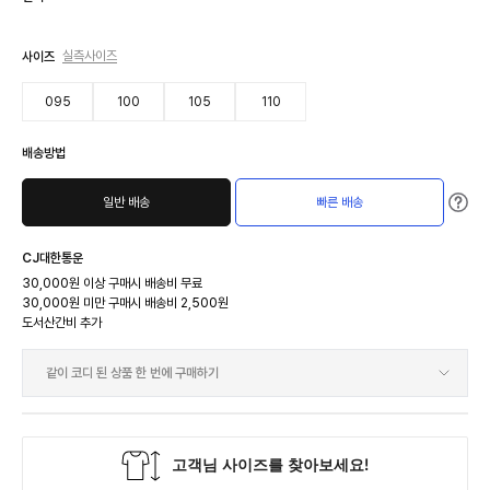
107,400
판매가
실측사이즈
사이즈
107,400
비회원가
095
100
105
110
102,030
회원가
회원혜택가
배송방법
106,330
TBH SHOP 등급별 회원할인가
FRIENDS(1%)
105,260
FAMILY(2%)
일반 배송
빠른 배송
104,180
MANIA(3%)
102,030
STAR(5%)
CJ대한통운
30,000원 이상 구매시 배송비 무료
30,000원 미만 구매시 배송비 2,500원
도서산간비 추가
같이 코디 된 상품 한 번에 구매하기
불러오는 중입니다.