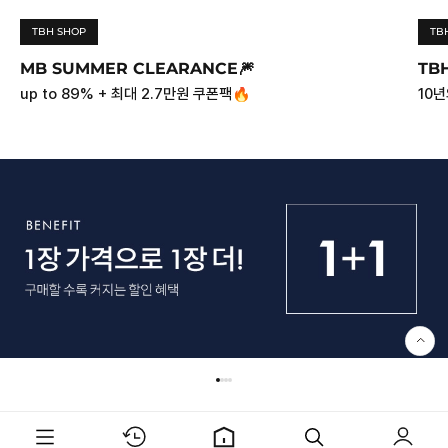
TBH SHOP
TB
MB SUMMER CLEARANCE🎆
TBH
up to 89% + 최대 2.7만원 쿠폰팩🔥
10