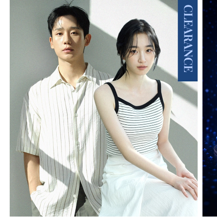
MIND BRIDGE MEN
01
/
20
MIND BRIDGE WOMEN
01
/
17
JUCY JUDY
01
/
08
BASIC HOUSE
01
/
14