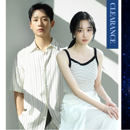
MIND BRIDGE MEN
01
/
20
MIND BRIDGE WOMEN
01
/
17
JUCY JUDY
01
/
08
BASIC HOUSE
01
/
14