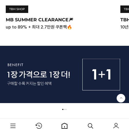
TBH SHOP
TB
MB SUMMER CLEARANCE🎆
TBH
up to 89% + 최대 2.7만원 쿠폰팩🔥
10