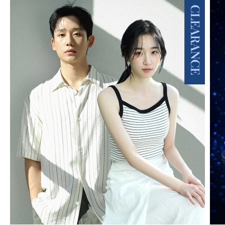
MIND BRIDGE MEN
01
/
20
MIND BRIDGE WOMEN
01
/
17
JUCY JUDY
01
/
08
BASIC HOUSE
01
/
14