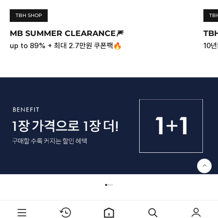
TBH SHOP
TB
MB SUMMER CLEARANCE🎆
TBH
up to 89% + 최대 2.7만원 쿠폰팩🔥
10