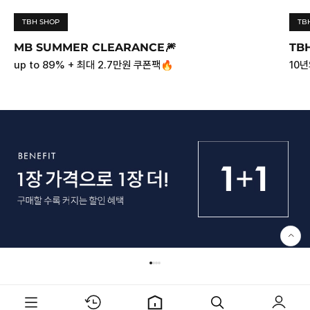
TBH SHOP
TB
MB SUMMER CLEARANCE🎆
TBH
up to 89% + 최대 2.7만원 쿠폰팩🔥
10