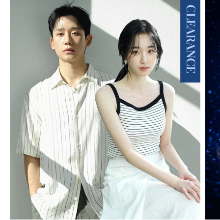
MIND BRIDGE MEN
01
/
20
MIND BRIDGE WOMEN
01
/
17
JUCY JUDY
01
/
08
BASIC HOUSE
01
/
14