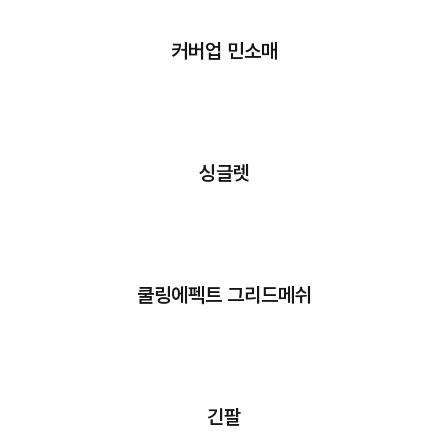
커버업 민소매
싱글렛
쿨링에펙트 그리드메쉬
긴팔