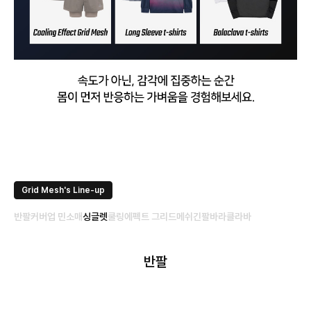
Grid Mesh's Line-up
반팔
커버업 민소매
싱글렛
쿨링에펙트 그리드메쉬
긴팔
바라클라바
반팔