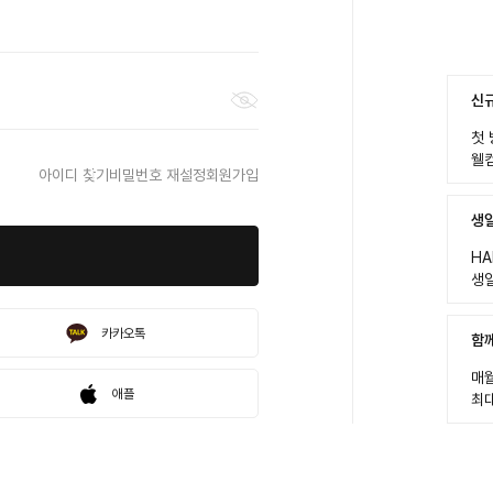
신
첫 
웰
아이디 찾기
비밀번호 재설정
회원가입
생
HA
생일
카카오톡
함께
매월
애플
최대