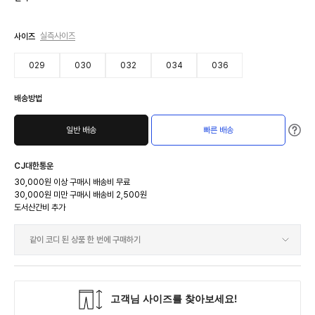
24,900
판매가
실측사이즈
사이즈
24,900
비회원가
029
030
032
034
036
24,900
회원가
회원혜택가
배송방법
일반 배송
빠른 배송
CJ대한통운
30,000원 이상 구매시 배송비 무료
30,000원 미만 구매시 배송비 2,500원
도서산간비 추가
같이 코디 된 상품 한 번에 구매하기
불러오는 중입니다.