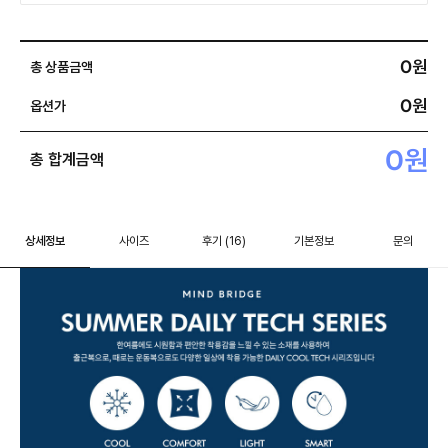
0
원
총 상품금액
0
원
옵션가
0
원
총 합계금액
상세정보
사이즈
후기
(16)
기본정보
문의