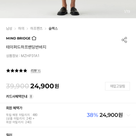
1
/
19
남성
하의
하프팬츠
슬랙스
MIND BRIDGE
테이퍼드하프밴딩반바지
상품정보 :
MZHP31A1
16
리뷰
39,900
24,900
원
재입고알림
카드사혜택안내
회원 혜택가
38
%
24,900
원
적립 예정 마일리지 :
480
(상품 마일리지:
240
+
회원 마일리지:
240
)
39,900
정가
컬러