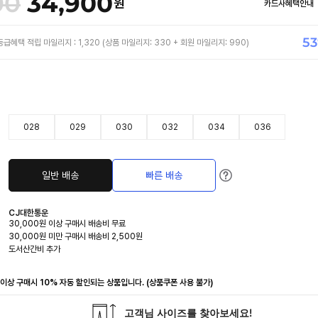
00
34,900
원
카드사혜택안내
53
등급혜택 적립 마일리지 :
1,320
(
상품 마일리지:
330
+ 회원 마일리지:
990
)
028
029
030
032
034
036
회원혜
일반 배송
빠른 배송
급별 회원할인가
FRIEN
FAMIL
CJ대한통운
MANIA
30,000원 이상 구매시 배송비 무료
STAR
30,000원 미만 구매시 배송비 2,500원
도서산간비 추가
이상 구매시 10% 자동 할인되는 상품입니다. (상품쿠폰 사용 불가)