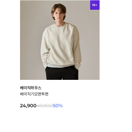
베이직하우스
베이직기모맨투맨
24,900
49,900
50
%