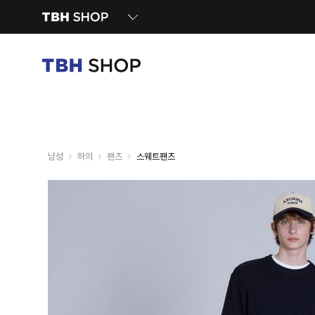
남성
하의
팬츠
스웨트팬츠