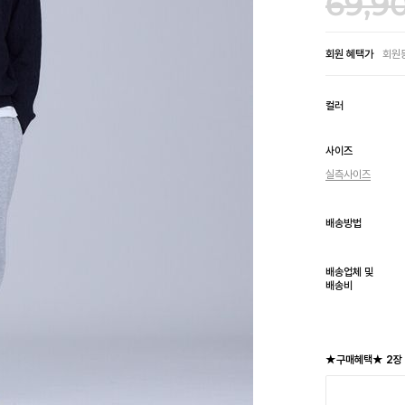
69,9
회원 혜택가
회원
정가
컬러
판매가
사이즈
비회원가
실측사이즈
회원가
배송방법
TBH SHOP 등
배송업체 및
배송비
★구매혜택★ 2장 